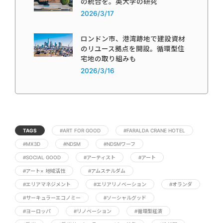
の統合を。英大学の研究
2026/3/17
ロンドン市、港湾跡地で建設資材
のリユース拠点を開設。循環型住
宅地の取り組みも
2026/3/16
TAGS
#ART FOR GOOD
#FARALDA CRANE HOTEL
#MX3D
#NDSM
#NDSMワーフ
#SOCIAL GOOD
#アーティスト
#アート
#アート× 地域活性
#アムステルダム
#エリアマネジメント
#エリアリノベーション
#オランダ
#サーキュラーエコノミー
#ソーシャルグッド
#ヨーロッパ
#リノベーション
#循環型経済