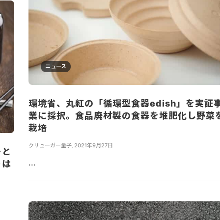
ニュース
環境省、丸紅の「循環型食器edish」を実証
業に採択。食品廃材製の食器を堆肥化し野菜
栽培
クリューガー量子
,
2021年9月27日
ーと
...
トは