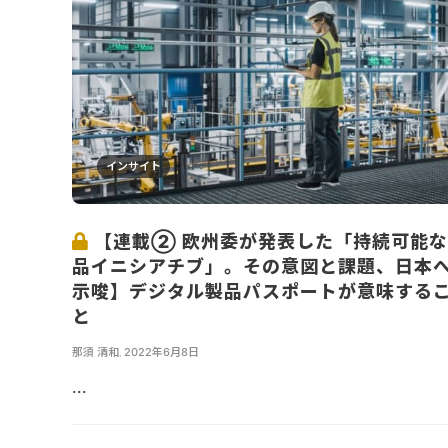
インサイト
【連載② 欧州委が発表した「持続可能
品イニシアチブ」。その意図と課題、日本
示唆】デジタル製品パスポートが意味する
と
那須 清和
,
2022年6月8日
...