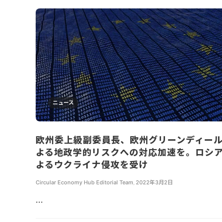
ニュース
欧州委上級副委員長、欧州グリーンディー
よる地政学的リスクへの対応加速を。ロシ
よるウクライナ侵攻を受け
Circular Economy Hub Editorial Team
,
2022年3月2日
...