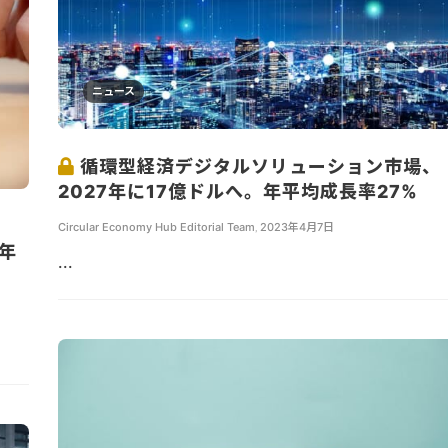
ニュース
循環型経済デジタルソリューション市場、
2027年に17億ドルへ。年平均成長率27%
」
Circular Economy Hub Editorial Team
,
2023年4月7日
年
...