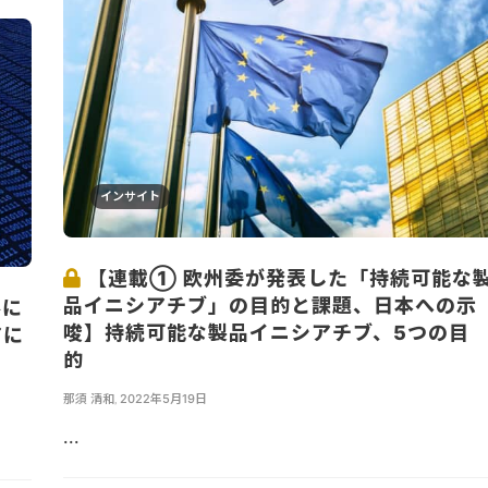
インサイト
【連載① 欧州委が発表した「持続可能な
品イニシアチブ」の目的と課題、日本への示
ルに
唆】持続可能な製品イニシアチブ、5つの目
アに
的
那須 清和
,
2022年5月19日
...