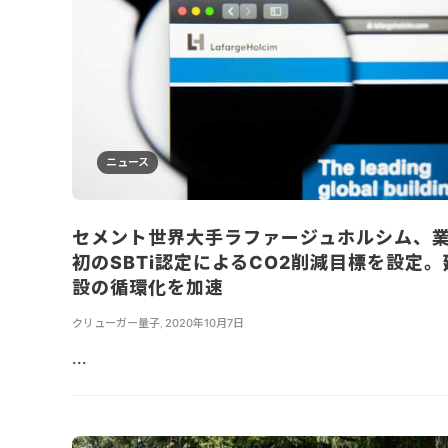
ニュース
セメント世界大手ラファージュホルシム、
初のSBTi認定によるCO2削減目標を設定。
設の循環化を加速
クリューガー量子
,
2020年10月7日
...