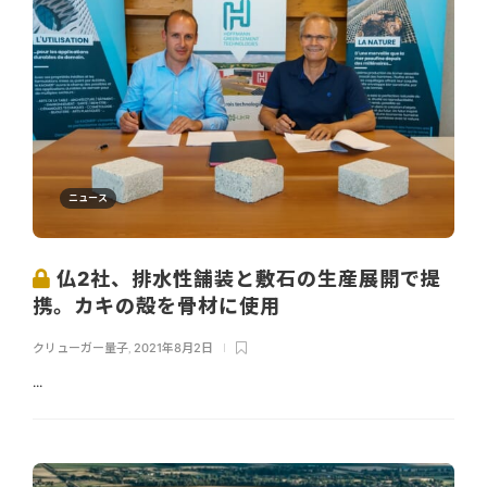
ニュース
仏2社、排水性舗装と敷石の生産展開で提
携。カキの殻を骨材に使用
クリューガー量子
,
2021年8月2日
...