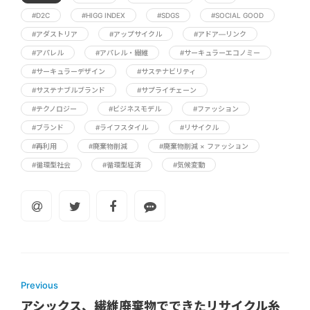
#D2C
#HIGG INDEX
#SDGS
#SOCIAL GOOD
#アダストリア
#アップサイクル
#アドア―リンク
#アパレル
#アパレル・繊維
#サーキュラーエコノミー
#サーキュラーデザイン
#サステナビリティ
#サステナブルブランド
#サプライチェーン
#テクノロジー
#ビジネスモデル
#ファッション
#ブランド
#ライフスタイル
#リサイクル
#再利用
#廃棄物削減
#廃棄物削減 × ファッション
#循環型社会
#循環型経済
#気候変動
Previous
アシックス、繊維廃棄物でできたリサイクル糸