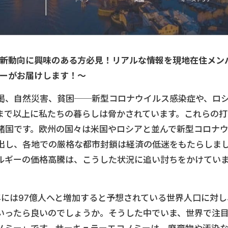
新動向に興味のある方必見！リアルな情報を現地在住メン
ーがお届けします！〜
渇、自然災害、貧困──新型コロナウイルス感染症や、ロ
まで以上に私たちの暮らしは脅かされています。これらの打
諸国です。欧州の国々は米国やロシアと並んで新型コロナ
出し、各地での厳格な都市封鎖は経済の低迷をもたらしま
ルギーの価格高騰は、こうした状況に追い討ちをかけてい
年には97億人へと増加すると予想されている世界人口に対し
いったら良いのでしょうか。そうした中でいま、世界で注