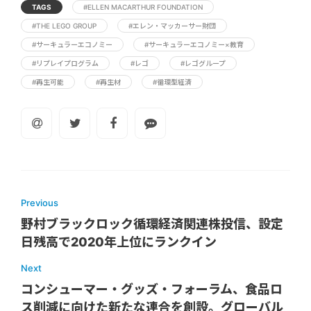
TAGS
#ELLEN MACARTHUR FOUNDATION
#THE LEGO GROUP
#エレン・マッカーサー財団
#サーキュラーエコノミー
#サーキュラーエコノミー×教育
#リプレイプログラム
#レゴ
#レゴグループ
#再生可能
#再生材
#循環型経済
Previous
野村ブラックロック循環経済関連株投信、設定
日残高で2020年上位にランクイン
Next
コンシューマー・グッズ・フォーラム、食品ロ
ス削減に向けた新たな連合を創設。グローバル