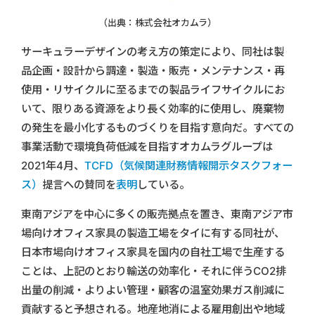
（出典：株式会社オカムラ）
サーキュラーデザインの考え方の策定により、同社は製
品企画・設計から調達・製造・販売・メンテナンス・再
使用・リサイクルに至るまでの製品ライフサイクルにお
いて、限りある資源をより長く効率的に使用し、廃棄物
の発生を最小化するものづくりを目指す意向だ。すべての
事業活動で環境負荷低減を目指すオカムラグループは
2021年4月、
TCFD（気候関連財務情報開示タスクフォー
ス）
提言への賛同を
表明
している。
東南アジアを中心に多くの販売拠点を置き、東南アジア市
場向けオフィス家具の製造工場をタイに有する同社が、
日本市場向けオフィス家具を国内の自社工場で生産する
ことは、上記のとおり輸送の効率化・それに伴うCO2排
出量の削減・よりよい管理・顧客の温室効果ガス削減に
貢献すると予想される。地産地消による雇用創出や地域