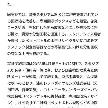
た。
同実証では、埼玉スタジアム2〇〇2に現在設置されてい
る回収箱を改善し、専用回収ボックスなどを設置。啓発
ブースや選手を起用した動画放映などにより来場者に呼
び掛け、資源の分別回収を促進する。スタジアムで来場者
が排出したペットボトルの水平リサイクルや使用済みプ
ラスチック製食品容器などの再製品化に向けた分別回収
の有効な手法も検証する。
実証実施期間は2023年4月15日～11月25日で、スタジア
ム所有者・使用者・管理者、および廃棄物処理業者と飲
料メーカーが連携して実施する。連携事業者と主な役割
は以下のとおり。浦和レッドダイヤモンズ株式会社（分
別回収、啓発実施）、コカ・コーラ ボトラーズジャパン
株式会社（ペットボトルの再製品化、専用回収箱デザイ
ン）、株式会社エコ計画（ペットボトル減容などの中間