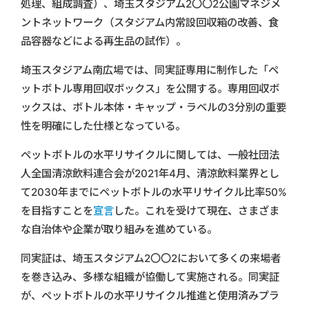
処理、組成調査）、埼玉スタジアム2〇〇2公園マネジメ
ントネットワーク（スタジアム内常設回収箱の改善、食
品容器などによる再生品の試作）。
埼玉スタジアム南広場では、同実証専用に制作した「ペ
ットボトル専用回収ボックス」を公開する。専用回収ボ
ックスは、ボトル本体・キャップ・ラベルの3分別の重要
性を明確にした仕様となっている。
ペットボトルの水平リサイクルに関しては、一般社団法
人全国清涼飲料連合会が2021年4月、清涼飲料業界とし
て2030年までにペットボトルの水平リサイクル比率50%
を目指すことを
宣言
した。これを受けて現在、さまざま
な自治体や企業が取り組みを進めている。
同実証は、埼玉スタジアム2〇〇2において多くの来場者
を巻き込み、多様な組織が協働して実施される。同実証
が、ペットボトルの水平リサイクル推進と使用済みプラ