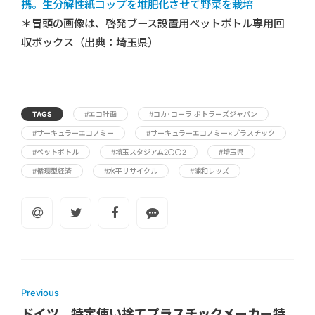
携。生分解性紙コップを堆肥化させて野菜を栽培
＊冒頭の画像は、啓発ブース設置用ペットボトル専用回
収ボックス（出典：埼玉県）
TAGS
#エコ計画
#コカ･コーラ ボトラーズジャパン
#サーキュラーエコノミー
#サーキュラーエコノミー×プラスチック
#ペットボトル
#埼玉スタジアム2〇〇2
#埼玉県
#循環型経済
#水平リサイクル
#浦和レッズ
Previous
ドイツ、特定使い捨てプラスチックメーカー特