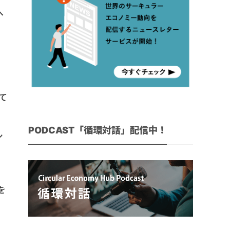
へ
コ
ー
て
PODCAST「循環対話」配信中！
シ
を