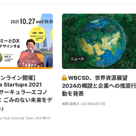
ニュース
7オンライン開催】
WBCSD、世界資源展望
 Startups 2021
2024の概説と企業への推奨
、「サーキュラ―エコノ
動を発表
X：ごみのない未来をデ
和田 麻美子
,
2024年8月21日
る」
y Hub Editorial Team
,
2021年10