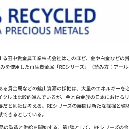
する田中貴金属工業株式会社はこのほど、金や白金などの
のみを使用した再生貴金属「REシリーズ」（読み方：アール
ある貴金属などの鉱山資源の採掘は、大量のエネルギーを
イクルは比較的進んでいるが、金と白金族の日本における
要だと同社は考える。REシリーズの展開は新たな採掘と環
献できるとしている。
品の製造と供給を開始する。第1弾として、REシリーズの金