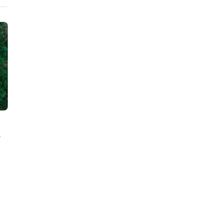
ニュース
ニュース
廃車プラ循環、商業化への課
再生材活用
行
題は75%のコスト削減。化学業
れてきたBO
界の国際団体GICが報告
クルに突破口、
井物産・RM T
Circular Economy Hub Editorial Team
,
2026年4月
携
16日
Circular Economy Hu
5日