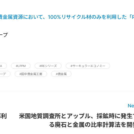
金属資源において、100%リサイクル材のみを利用した「R
ープ
A
#LPPM
#REシリーズ
#サーキュラーエコノミー
ープ
#田中貴金属工業
#貴金属
Ne
再利
米国地質調査所とアップル、採鉱時に発生
る廃石と金属の比率計算法を開