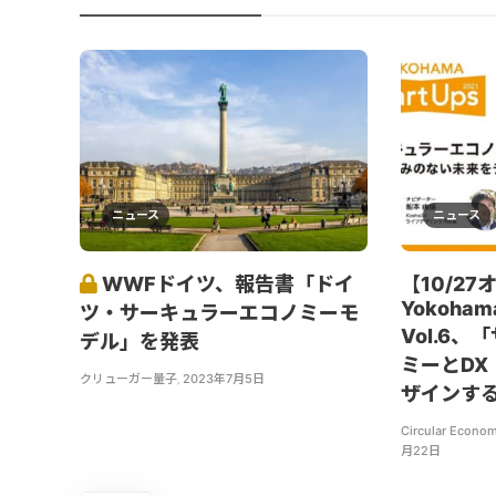
ニュース
ニュース
WWFドイツ、報告書「ドイ
【10/2
Yokohama
ツ・サーキュラーエコノミーモ
Vol.6
デル」を発表
ミーとD
クリューガー量子
,
2023年7月5日
ザインす
Circular Econom
月22日