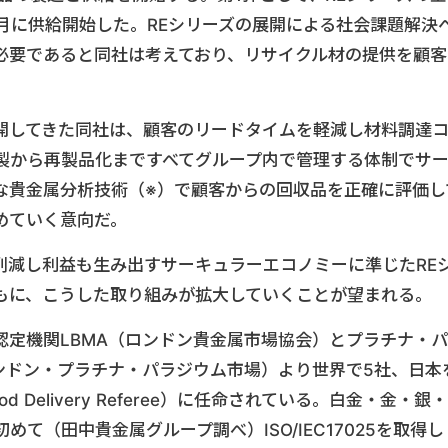
4月に供給開始した。REシリーズの展開による社会課題解決
必要であると同社は考えており、リサイクル材の提供を顧客
開してきた同社は、顧客のリードタイムを軽減し材料調達
製から再製品化まですべてグループ内で管理する体制でサ
な貴金属分析技術（※）で顧客からの回収品を正確に評価し
めていく意向だ。
削減し利益も生み出すサーキュラーエコノミーに準じたRE
もに、こうした取り組みが拡大していくことが望まれる。
認定機関LBMA（ロンドン貴金属市場協会）とプラチナ・パ
ンドン・プラチナ・パラジウム市場）より世界で5社、日本
Delivery Referee）に任命されている。白金・金・銀・
て（田中貴金属グループ調べ）ISO/IEC17025を取得し