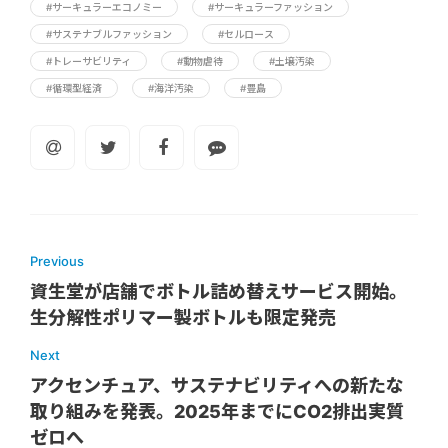
#サーキュラーエコノミー
#サーキュラーファッション
#サステナブルファッション
#セルロース
#トレーサビリティ
#動物虐待
#土壌汚染
#循環型経済
#海洋汚染
#豊島
Previous
資生堂が店舗でボトル詰め替えサービス開始。
生分解性ポリマー製ボトルも限定発売
Next
アクセンチュア、サステナビリティへの新たな
取り組みを発表。2025年までにCO2排出実質
ゼロへ