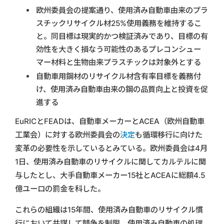
欧州委員会の提案通り、使用済み自動車由来のプラ
スチックリサイクル材25%使用義務を維持するこ
と。同目標は現実的かつ検証済みであり、目標の有
効性を大きく損なう可能性のあるプレコンシュー
マー材料と生物由来プラスチックは対象外とする
自動車用鋼材のリサイクル材含有率目標を義務付
け、使用済み自動車由来の鋼の品質向上と投資を促
進する
EuRICとFEADは、自動車メーカーとACEA（欧州自動車
工業会）に対する欧州委員会の
決定
も循環移行に向けた
変革の必要性を示しているとみている。欧州委員会は4月
1日、使用済み自動車のリサイクルに関してカルテルに関
与したとし、大手自動車メーカー15社とACEAに総額4.5
億ユーロの罰金を科した。
これらの組織は15年間、使用済み自動車のリサイクル慣
行において共謀して競争を制限。使用済み自動車の処理