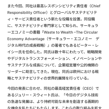
また今回、同社は最高レスポンシビリティ責任者（Chief
Responsibility Officer）とグローバルサステナビリテ
ィ・サービス責任者という新たな役職を設置。同役職
に、サステナビリティ専門家として知られ、サーキュラ
ーエコノミーの書籍『Waste to Wealth –The Circular
Economy Advantage（サーキュラー・エコノミー
デ
ジタル時代の成長戦略）
』の著者でもあるピーター・レ
イシー氏を任命した。同氏は数十年にわたって、戦略開発
やデジタルトランスフォーメーション、イノベーションや
サステナブルな成長について、企業経営層や公的機関の
リーダーに助言してきた。現在、同氏は欧州における戦
略とサステナビリティの世界的展開を行っている。
今回の発表に合わせ、同社の最高経営責任者（CEO）で
あるジュリー・スウィート氏は、「今日のデジタル技術
の急速な発展は、より持続可能な未来を創造する画期的
な機会を私たちにもたらします。これらの取り組みを拡大