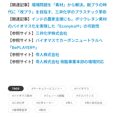
【関連記事】
環境問題を「素材」から解決。脱プラの時
代に「改プラ」を目指す、三井化学のプラスチック革命
【関連記事】
インドの農家支援にも。ポリウレタン素材
のバイオマス化を実現した「Econykol®︎」の可能性
【参照サイト】
三井化学株式会社
【参照サイト】
バイオマスでカーボンニュートラルへ
「BePLAYER®」
【参照サイト】
帝人株式会社
【参照サイト】
帝人株式会社 樹脂事業本部の環境対応
TAGS
#サーキュラーエコノミー
#バイオマス
#バイオマス素材
#フェノール樹脂
#マスバランス
#三井化学
#化学メーカー
#帝人
#帝人株式会社
#循環型経済
#素材