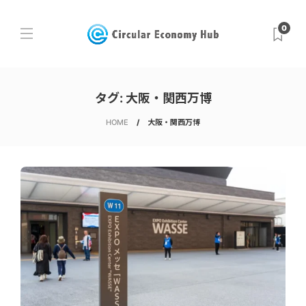
0
タグ:
⼤阪・関⻄万博
HOME
⼤阪・関⻄万博