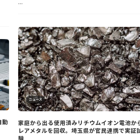
...
ニュース
自動
家庭から出る使用済みリチウムイオン電池か
レアメタルを回収。埼玉県が官民連携で実証
験