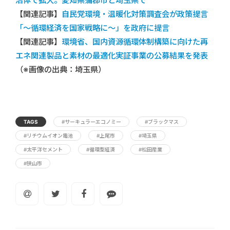
治体で拡大。愛知県蒲郡市と埼玉県で
【関連記事】
自民党環境・温暖化対策調査会が政策提言
「～循環経済を国家戦略に〜」を政府に提言
【関連記事】
環境省、国内資源循環体制構築に向けた再
エネ関連製品と素材の最適化実証事業の公募結果を発表
（※画像の出典：埼玉県）
TAGS
#サーキュラーエコノミー
#ブラックマス
#リチウムイオン電池
#上尾市
#埼玉県
#太平洋セメント
#循環型経済
#松田産業
#狭山市