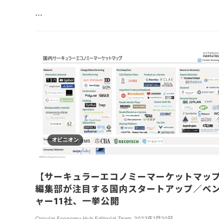
...
オピニオン
【サーキュラーエコノミーマーケットマッ
編集部が注目する国内スタートアップ／ベ
ャー11社、一挙公開
Circular Economy Hub Editorial Team
,
2023年1月20日