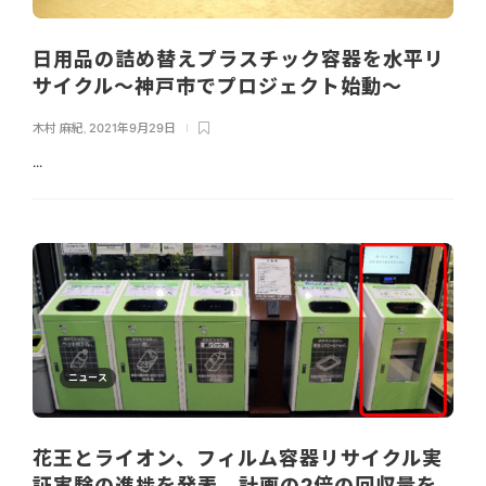
日用品の詰め替えプラスチック容器を水平リ
サイクル～神戸市でプロジェクト始動～
木村 麻紀
,
2021年9月29日
...
ニュース
花王とライオン、フィルム容器リサイクル実
証実験の進捗を発表。計画の2倍の回収量を