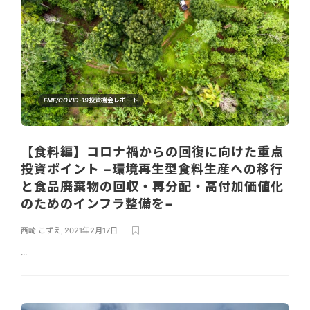
EMF/COVID-19投資機会レポート
【食料編】コロナ禍からの回復に向けた重点
投資ポイント −環境再生型食料生産への移行
と食品廃棄物の回収・再分配・高付加価値化
のためのインフラ整備を−
西崎 こずえ
,
2021年2月17日
...