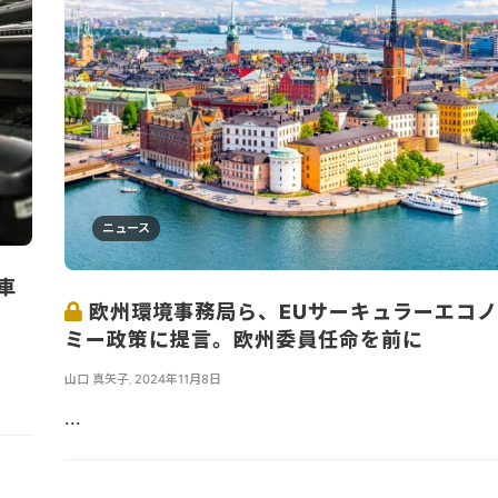
ニュース
車
欧州環境事務局ら、EUサーキュラーエコノ
ミー政策に提言。欧州委員任命を前に
山口 真矢子
,
2024年11月8日
...