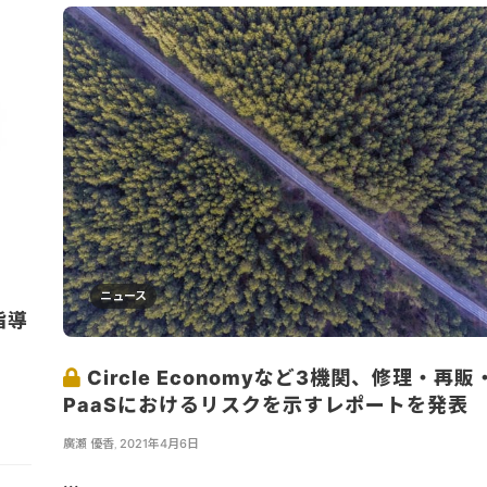
ニュース
指導
Circle Economyなど3機関、修理・再販
PaaSにおけるリスクを示すレポートを発表
廣瀬 優香
,
2021年4月6日
...