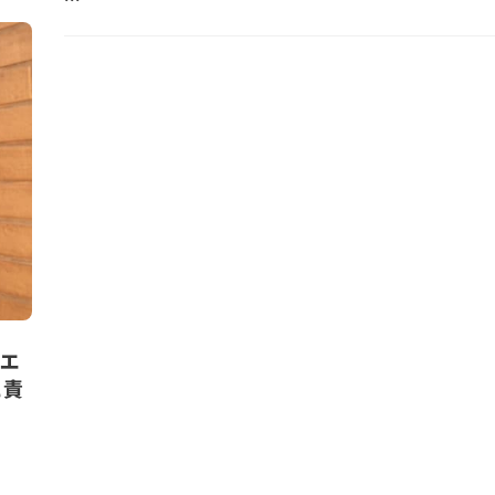
ーエ
に責