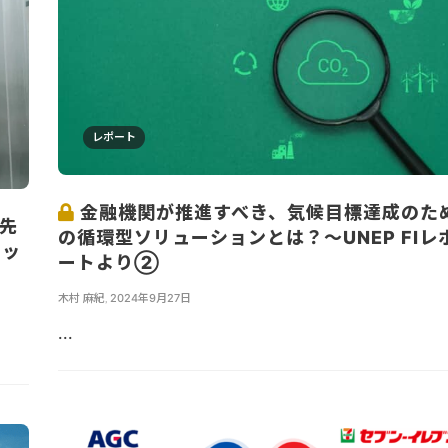
レポート
金融機関が推進すべき、気候目標達成のた
達先
の循環型ソリューションとは？～UNEP FIレ
チッ
ートより②
木村 麻紀
,
2024年9月27日
...