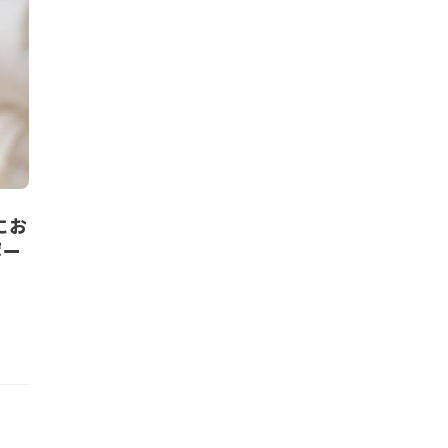
にお
ポー