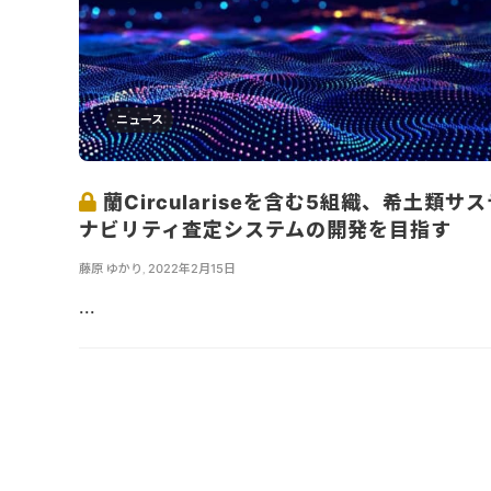
ニュース
蘭Circulariseを含む5組織、希土類サ
ナビリティ査定システムの開発を目指す
藤原 ゆかり
,
2022年2月15日
...