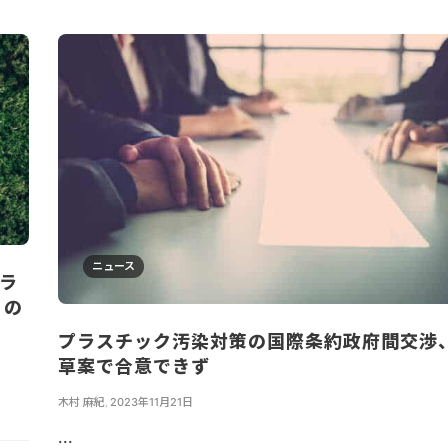
ニュース
ラ
」の
プラスチック汚染対策の国際条約政府間交渉
草案で合意できず
木村 麻紀
,
2023年11月21日
...