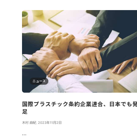
ニュース
国際プラスチック条約企業連合、日本でも
足
木村 麻紀
,
2023年11月2日
...