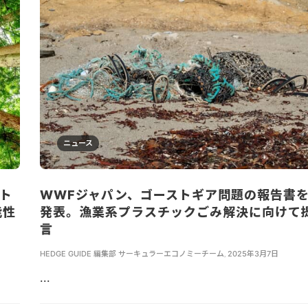
ニュース
ト
WWFジャパン、ゴーストギア問題の報告書
能性
発表。漁業系プラスチックごみ解決に向けて
言
HEDGE GUIDE 編集部 サーキュラーエコノミーチーム
,
2025年3月7日
...