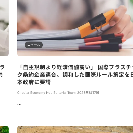
ニュース
ラ
「自主規制より経済価値高い」 国際プラスチ
共
ク条約企業連合、調和した国際ルール策定を
本政府に要請
Circular Economy Hub Editorial Team
,
2025年8月7日
...