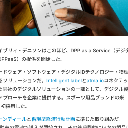
ィ・デニソンはこのほど、DPP as a Service（デジ
PPaaS）の提供を開始した。
ードウェア・ソフトウェア・デジタルIDテクノロジー・物
るソリューションだ。
Intelligent label
と
atma.io
コネクテッ
た同社のデジタルソリューションの一部として、デジタル
アプローチを企業に提供する。スポーツ用品ブランドの米
ビスを初採用した。
ーンディール
と
循環型経済行動計画
に準じた取り組みだ。
自動車の電池で導入が開始され、その後段階的にほかの製品