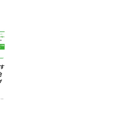
ニュース
ニュース
す
蘭Circle Economyら、循環
電子機器の
分
型ホスピタリティ実現に必要な
と再製造にお
プ
観光システムの変革を提言
項。蘭報告書
和田 麻美子
,
2026年3月3日
クリューガー量子
,
20
チー