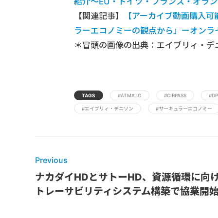
紹介～EU・ドイツ・フランス・オラン
【関連記事】
【アーカイブ動画購入可
ラーエコノミーの観点から」ーオンラインイベ
＊冒頭の画像の出典：エイブリィ・デ
TAGS
#ATMA.IO
#CIRPASS
#DP
#エイブリィ・デニソン
#サーキュラーエコノミー
Previous
ナカダイHDとサトーHD、資源循環に向
トレーサビリティシステム構築で協業開