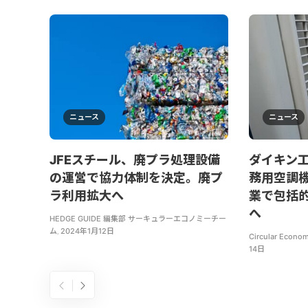
ニュース
ニュース
JFEスチール、廃プラ処理設備
ダイキン
の運営で協力体制を決定。廃プ
務用空調
ラ利用拡大へ
業で包括
へ
HEDGE GUIDE 編集部 サーキュラーエコノミーチー
ム
,
2024年1月12日
Circular Econom
14日