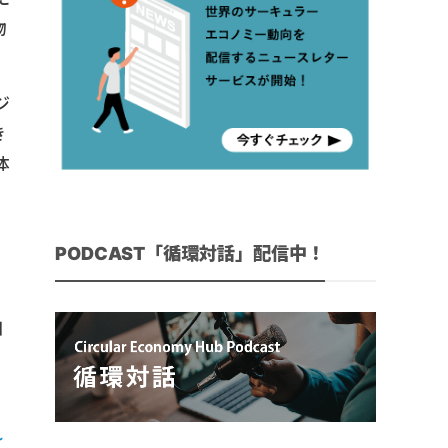
物
ジ
き
体
PODCAST「循環対話」配信中！
、
知
れ