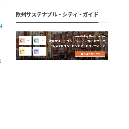
て
欧州サステナブル・シティ・ガイド
供
確
ト
の
を