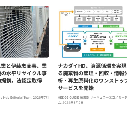
ニュース
工業と伊藤忠商事、業
ナカダイHD、資源循環を実現
機の水平リサイクル事
る廃棄物の管理・回収・情報
的提携。法認定取得
析・再生原料化のワンストッ
サービスを開始
y Hub Editorial Team
,
2026年7月
HEDGE GUIDE 編集部 サーキュラーエコノミー
ム
,
2024年5月2日