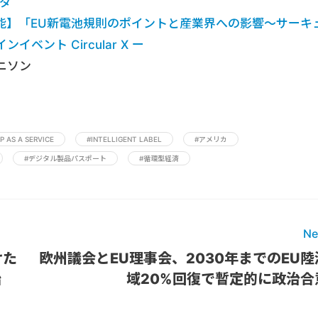
ダ
能】「EU新電池規則のポイントと産業界への影響～サーキ
ント Circular X ー
ニソン
P AS A SERVICE
#INTELLIGENT LABEL
#アメリカ
#デジタル製品パスポート
#循環型経済
Ne
けた
欧州議会とEU理事会、2030年までのEU陸
始
域20%回復で暫定的に政治合