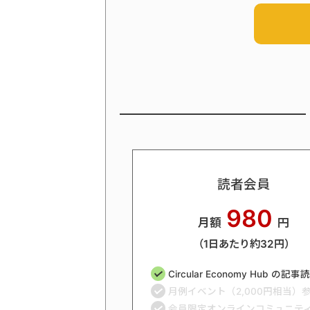
読者会員
980
月額
円
（1日あたり約32円）
Circular Economy Hub の記
月例イベント（2,000円相当）
会員限定オンラインコミュニテ