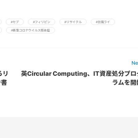
#セブ
#フィリピン
#リサイクル
#台風ライ
#新型コロナウイルス感染症
Ne
るリ
英Circular Computing、IT資産処分プ
告書
ラムを開