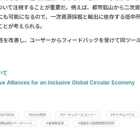
ついて注視することが重要だ。例えば、都市鉱山から二次資
にも可能になるので、一次資源採掘と輸出に依存する低中
ことが考えられる。
性を改善し、ユーザーからフィードバックを受けて同ツー
ついて
ve Alliances for an Inclusive Global Circular Economy
OMTRADE
#MAVA財団
#サーキュラーエコノミー
#チャタムハウス
際商品統計データベース
#循環型経済
#英国王立国際問題研究所