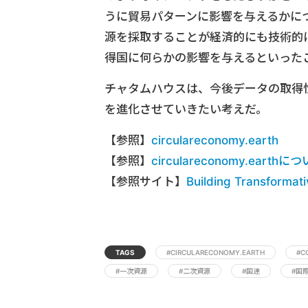
うに貿易パターンに影響を与えるかに
源を採取することが経済的にも技術的
得国に何らかの影響を与えるといった
チャタムハウスは、今後データの取得
を進化させていきたい考えだ。
【参照】
circulareconomy.earth
【参照】
circulareconomy.earthに
【参照サイト】
Building Transformati
TAGS
#CIRCULARECONOMY.EARTH
#C
#一次資源
#二次資源
#国連
#国