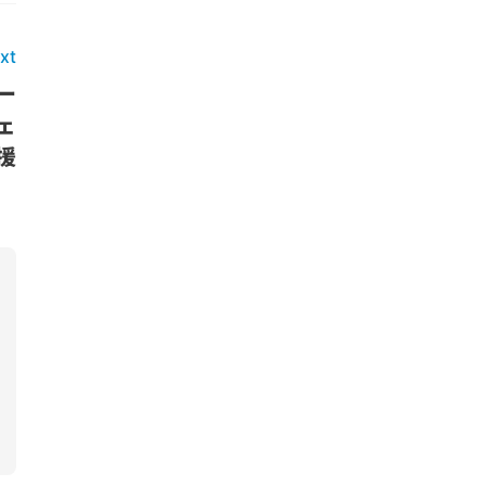
xt
ー
ェ
援