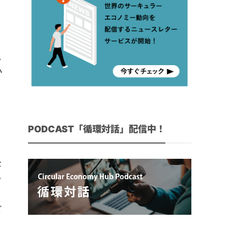
と
れ
か
リ
PODCAST「循環対話」配信中！
な
ラ
ど
よ