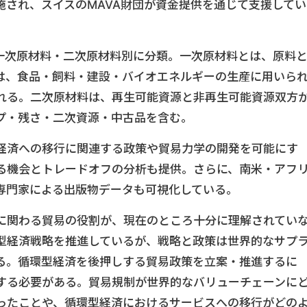
施され、スイスのMAVA財団が資金提供を通じて支援してい
を一次原材料・二次原材料別に分類。一次原材料とは、原料
は、食品・飼料・建設・バイオエネルギーの生産に用いら
れる。二次原材料は、再生可能資源と非再生可能資源双方
プ・残さ・二次資源・中古品を含む。
経済への移行に関連する政策や貿易力学の開発を可能にす
る機会とトレードオフの分析も提供。さらに、南米・アフ
専門家による出版物データも可視化している。
に関わる貿易の役割が、現在のところ十分に理解されてい
型経済戦略を推進しているが、戦略と政策は世界的なサプ
る。循環型経済を後押しする貿易政策を立案・推進するに
する必要がある。貿易規制が世界的なバリューチェーンに
ったことや、循環型経済におけるサービスへの移行がどの