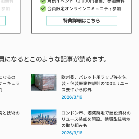
参加無料
月例イベント（2,000円相当）参加無料
ィ参加
会員限定オンラインコミュニティ参加
特典詳細はこちら
員になるとこのような記事が読めます。
になるの
欧州委、パレット用ラップ等を包
サーキュラ
装・包装廃棄物規則の100%リユー
割
ス要件から除外
2026/3/19
税と技術の
ロンドン市、港湾跡地で建設資材の
リユース拠点を開設。循環型住宅地
の取り組みも
2026/3/16