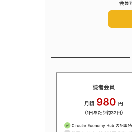
会員
読者会員
980
月額
円
（1日あたり約32円）
Circular Economy Hub の記