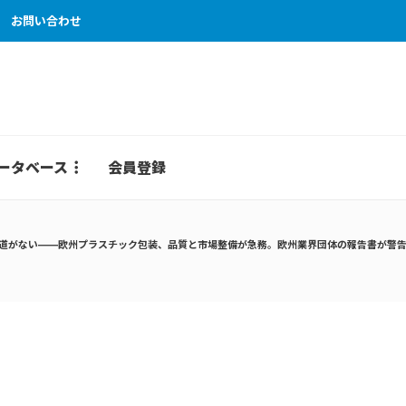
お問い合わせ
ータベース
会員登録
道がない——欧州プラスチック包装、品質と市場整備が急務。欧州業界団体の報告書が警告