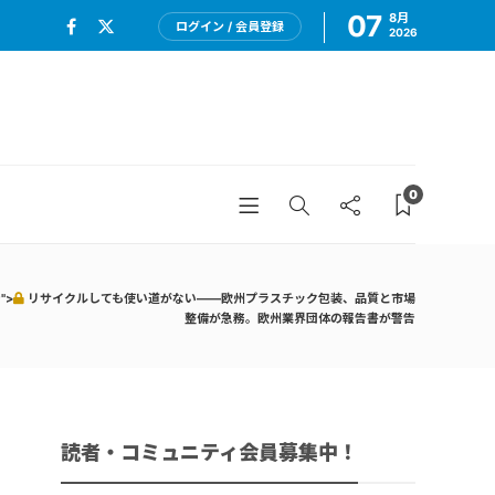
07
8月
ログイン / 会員登録
2026
0
">
リサイクルしても使い道がない——欧州プラスチック包装、品質と市場
整備が急務。欧州業界団体の報告書が警告
読者・コミュニティ会員募集中！