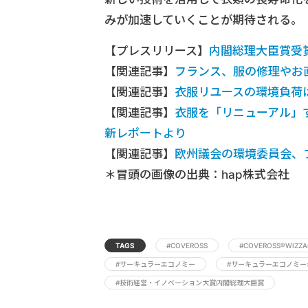
みが加速していくことが期待される。
【プレスリリース】
内閣総理大臣賞受
【関連記事】
フランス、服の修理やお
【関連記事】
衣服リユースの環境負荷は
【関連記事】
衣服を「リニューアル」するこ
新レポートより
【関連記事】
欧州議会の環境委員会、
＊冒頭の画像の出典：hap株式会社
TAGS
#COVEROSS
#COVEROSS®WIZZA
#サーキュラーエコノミー
#サーキュラーエコノミー
#技術経営・イノベーション大賞内閣総理大臣賞