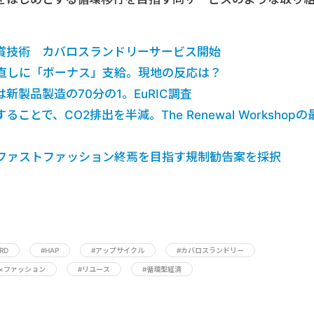
賞技術 カバロスランドリーサービス開始
直しに「ボーナス」支給。現地の反応は？
新製品製造の70分の1。EuRIC調査
とで、CO2排出を半減。The Renewal Workshopの
ファストファッション終焉を目指す規制勧告案を採択
RD
#HAP
#アップサイクル
#カバロスランドリー
×ファッション
#リユース
#循環型経済