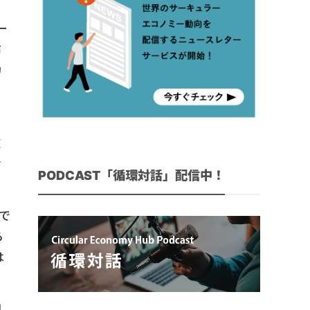
ー
布
カ
広
考
PODCAST「循環対話」配信中！
で
ら
は
組