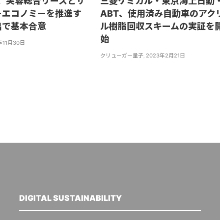
D、芙蓉総合リースとサ
三菱ケミカル・東京海上日動
ーエコノミーを推進す
ABT、使用済み自動車のアク
出で基本合意
ル樹脂回収スキームの実証を
始
年11月30日
クリューガー量子
,
2023年2月21日
DIGITAL SUSTAINABILITY