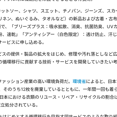
カットソー、シャツ、スエット、チノパン、ジーンズ、スカ
リネン、ぬいぐるみ、タオルなど）の新品および古着・古
類で、「ブリーズプラス：吸水拡散、消臭、抗菌防臭、UV
粉、速乾」「アンティシアー（白色限定）：透け防止、汗じ
サービスに申し込める。
ービスの提供・製品の拡大をはじめ、修理や汚れ落としなど
の循環移行に貢献する技術・サービスを開発していきたい
ファッション産業の高い環境負荷だ。
環境省
によると、日本
、そのうち12枚を廃棄しているとともに、一年間一回も着
。日本における衣類のリユース・リペア・リサイクルの割合
埋立処分されている。
をはじめとする循環移行を目指す同サービスのような取り