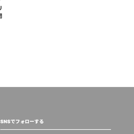
・
EU理事会と欧州議会、「洗剤
欧州環境政
リ
および界面活性剤に関する規則
済法案に再生
開
の改正案」で暫定合意
定などを提案
クリューガー量子
,
2025年6月18日
Circular Economy Hu
26日
SNSでフォローする