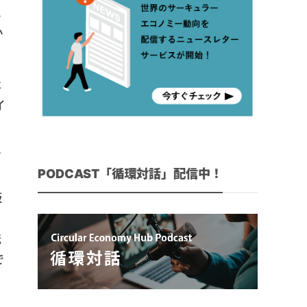
に
か
は
イ
ア
PODCAST「循環対話」配信中！
販
き
転
で