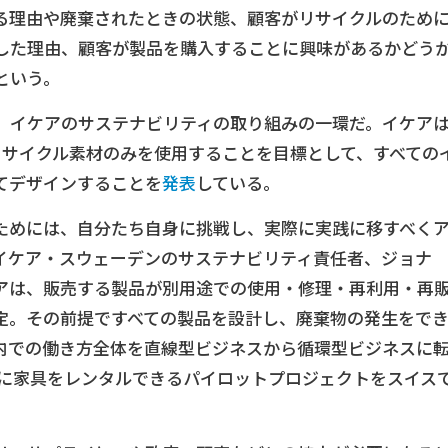
る理由や廃棄されたときの状態、顧客がリサイクルのため
した理由、顧客が製品を購入することに興味があるかどう
という。
、イケアのサステナビリティの取り組みの一環だ。イケア
リサイクル素材のみを使用することを目標として、すべての
てデザインすることを
発表
している。
ためには、自分たち自身に挑戦し、実際に実践に移すべく
イケア・スウェーデンのサステナビリティ責任者、ジョナ
アは、販売する製品が別用途での使用・修理・再利用・再
定。その前提ですべての製品を設計し、廃棄物の発生をで
内での働き方全体を直線型ビジネスから循環型ビジネスに
年に家具をレンタルできるパイロットプロジェクトをスイス