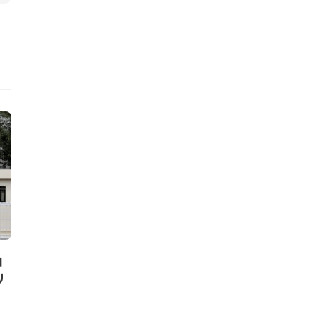
ニュース
ニュース
ョ
フィンランド包装大手
ゼロ・ウェ
リ
Huhtamakiと英慈善団体
パ（ZWE）
WasteAid、循環型イノベーシ
EPR制度調
ョン推進で提携
「LIFE4EP