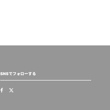
Circular Economy Hub Editorial Team
,
2020年6月
Circular Economy Hu
1日
月10日
SNSでフォローする