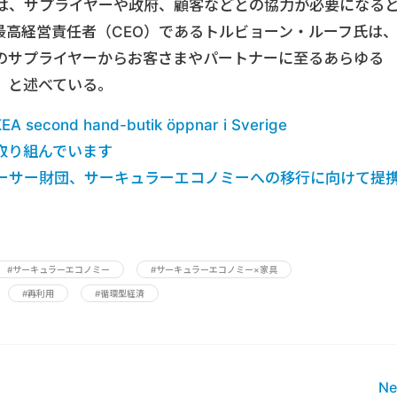
は、サプライヤーや政府、顧客などとの協力が必要になる
最高経営責任者（CEO）であるトルビョーン・ルーフ氏は
のサプライヤーからお客さまやパートナーに至るあらゆる
」と述べている。
IKEA second hand-butik öppnar i Sverige
取り組んでいます
ーサー財団、サーキュラーエコノミーへの移行に向けて提
#サーキュラーエコノミー
#サーキュラーエコノミー×家具
#再利用
#循環型経済
Ne