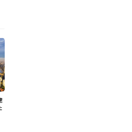
ニュース
ニュース
建
政府、循環経済の政策パッケー
残留廃棄物
た
ジをまとめる。再生材供給拡
ンド・トレー
大、海外循環市場取り込み、地
量削減に不可
域循環構築など前面
クリューガー量子
,
20