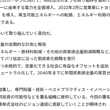
ゼロカーボンに向けて、同社は次のような取り組みを進め
ギーに由来する電力を全面導入、2022年2月に営業車にトヨ
I」を導入、再生可能エネルギーへの転換、エネルギー利用
全である。
ついて取り組んでいく意向だ。
出量の定期的な計測と報告
エネルギー・原材料削減・その他の炭素排出量削減戦略など
じてパリ協定に沿った脱炭素化戦略を実行
かつ永続的で、定量化できる社会に有益なオフセットを追加
ュートラル化して、2040年までに年間炭素排出量の実質
結集し、専門知識・技術・ベストプラクティス・イノベー
同投資の可能性などを署名組織に提供している。今回の署
業株式会社のビジョン達成に貢献していくことが期待され