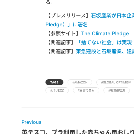
る。
【プレスリリース】
石坂産業が日本企業
Pledge）」に署名
【参照サイト】
The Climate Pledge
【関連記事】
「捨てない社会」は実現
【関連記事】
東急建設と石坂産業、建
TAGS
#AMAZON
#GLOBAL OPTIMISM
#パリ協定
#三富今昔村
#循環型経済
Previous
英テスコ、プラ利用した赤ちゃん用おし