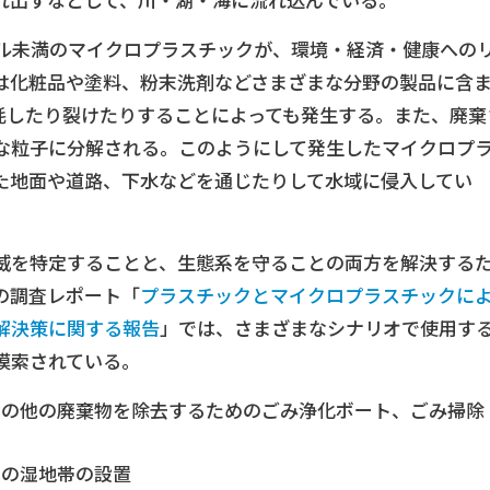
れ出すなどして、川・湖・海に流れ込んでいる。
トル未満のマイクロプラスチックが、環境・経済・健康への
は化粧品や塗料、粉末洗剤などさまざまな分野の製品に含
耗したり裂けたりすることによっても発生する。また、廃棄
な粒子に分解される。このようにして発生したマイクロプ
た地面や道路、下水などを通じたりして水域に侵入してい
威を特定することと、生態系を守ることの両方を解決する
の調査レポート「
プラスチックとマイクロプラスチックに
解決策に関する報告
」では、さまざまなシナリオで使用す
模索されている。
その他の廃棄物を除去するためのごみ浄化ボート、ごみ掃除
への湿地帯の設置