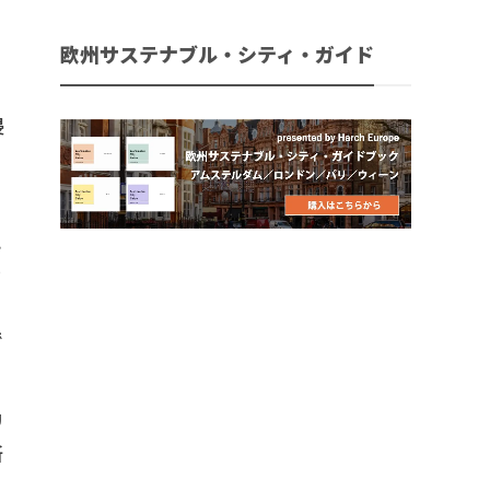
欧州サステナブル・シティ・ガイド
侵
え
ラ
で
リ
所