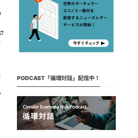
リ
ま
さ
ラ
た
PODCAST「循環対話」配信中！
よ
る