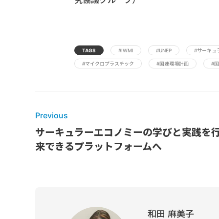
究協議グループ）
TAGS
#IWMI
#UNEP
#サーキュ
#マイクロプラスチック
#国連環境計画
#
Previous
サーキュラーエコノミーの学びと実践を
来できるプラットフォームへ
和田 麻美子