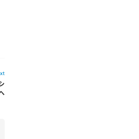
xt
シ
へ