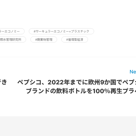
ラーエコノミー
#サーキュラーエコノミー×プラスチック
国際水管理研究所
#廃棄物管理
#循環型経済
Ne
行き
ペプシコ、2022年までに欧州9か国でペプ
ブランドの飲料ボトルを100％再生プラ