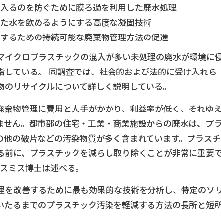
に入るのを防ぐために膜ろ過を利用した廃水処理
れた水を飲めるようにする高度な凝固技術
にするための持続可能な廃棄物管理方法の促進
マイクロプラスチックの混入が多い未処理の廃水が環境に
指している。 同調査では、社会的および法的に受け入れら
物のリサイクルについて詳しく説明している。
廃棄物管理に費用と人手がかかり、利益率が低く、それゆ
ません。都市部の住宅・工業・商業施設からの廃水は、プ
の他の破片などの汚染物質が多く含まれています。プラスチ
る前に、プラスチックを減らし取り除くことが非常に重要
・スミス博士は述べる。
理を改善するために最も効果的な技術を分析し、特定のソ
いたるまでのプラスチック汚染を軽減する方法の長所と短