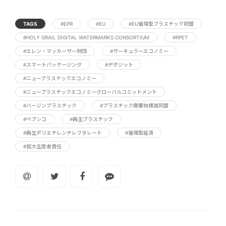
TAGS
#EPR
#EU
#EU循環型プラスチック同盟
#HOLY GRAIL DIGITAL WATERMARKS CONSORTIUM
#RPET
#エレン・マッカーサー財団
#サーキュラーエコノミー
#スマートパッケージング
#デポジット
#ニュープラスチックエコノミー
#ニュープラスチックエコノミーグローバルコミットメント
#バージンプラスチック
#プラスチック廃棄物撲滅同盟
#ペプシコ
#再生プラスチック
#再生ポリエチレンテレフタレート
#循環型経済
#拡大生産者責任