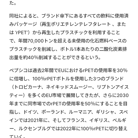
た。
同社によると、ブランド傘下にあるすべての飲料に使用済
みパッケージ（再生ポリエチレンテレフタレート 、また
は ‘rPET’）から再生したプラスチックを利用すること
で、年間70,000トンを超える未使用の化石燃料ベースの
プラスチックを削減し、ボトル1本あたりの二酸化炭素排
出量を約40％削減することができるという。
ペプシコは過去2年間でEUにおけるrPETの使用率を30％
に倍増し、100％rPETボトルを使用した3つのブランド
（トロピカーナ、ネイキッドスムージー、リプトンアイス
ティー）を多くのEU市場で展開してきたが、さらに2030
年までに同市場でのrPETの使用率を50％にすることを目
指し、ドイツ、ポーランド、ルーマニア、ギリシャ、スペ
インでは2021年に、そしてフランス、イギリス、ベルギ
ー、ルクセンブルグでは2022年に100％rPETに切り替え
ていく。