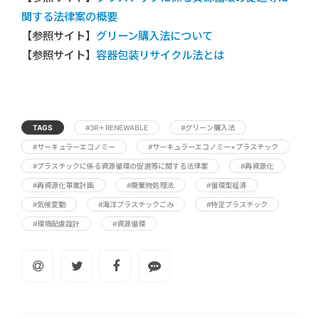
関する法律案の概要
【参照サイト】
グリーン購入法について
【参照サイト】
容器包装リサイクル法とは
TAGS
#3R＋RENEWABLE
#グリーン購入法
#サーキュラーエコノミー
#サーキュラーエコノミー×プラスチック
#プラスチックに係る資源循環の促進等に関する法律案
#再資源化
#再資源化事業計画
#廃棄物処理法
#循環型経済
#気候変動
#海洋プラスチックごみ
#特定プラスチック
#環境配慮設計
#資源循環