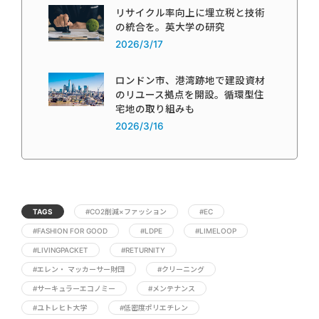
リサイクル率向上に埋立税と技術
の統合を。英大学の研究
2026/3/17
ロンドン市、港湾跡地で建設資材
のリユース拠点を開設。循環型住
宅地の取り組みも
2026/3/16
TAGS
#CO2削減×ファッション
#EC
#FASHION FOR GOOD
#LDPE
#LIMELOOP
#LIVINGPACKET
#RETURNITY
#エレン・ マッカーサー財団
#クリーニング
#サーキュラーエコノミー
#メンテナンス
#ユトレヒト大学
#低密度ポリエチレン