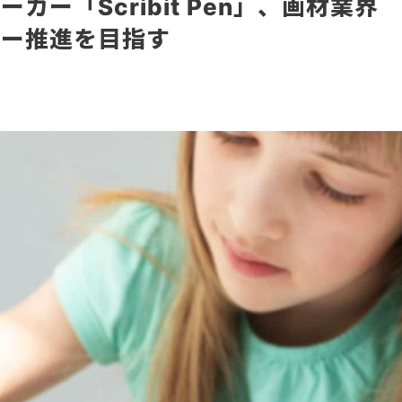
ー「Scribit Pen」、画材業界
ミー推進を目指す