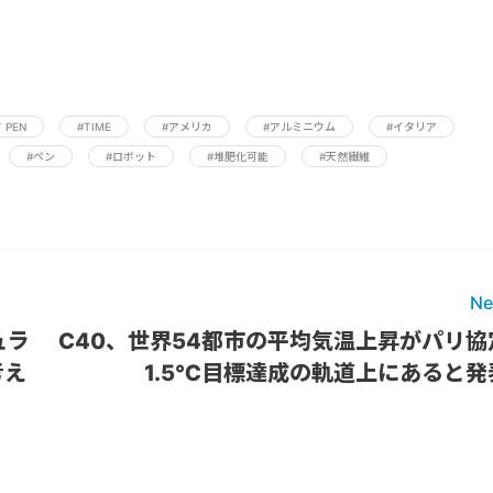
T PEN
#TIME
#アメリカ
#アルミニウム
#イタリア
#ペン
#ロボット
#堆肥化可能
#天然繊維
Ne
ュラ
C40、世界54都市の平均気温上昇がパリ協
考え
1.5℃目標達成の軌道上にあると発