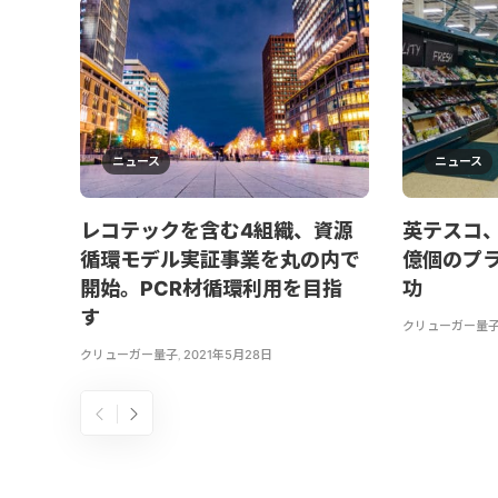
ニュース
ニュース
レコテックを含む4組織、資源
英テスコ、
循環モデル実証事業を丸の内で
億個のプ
開始。PCR材循環利用を目指
功
す
クリューガー量
クリューガー量子
,
2021年5月28日