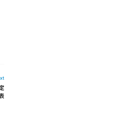
xt
定
表