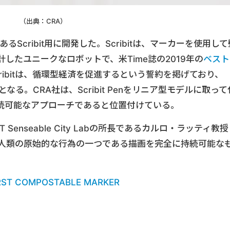
（出典：CRA）
であるScribit用に開発した。Scribitは、マーカーを使用し
したユニークなロボットで、米Time誌の2019年の
ベスト
ribitは、循環型経済を促進するという誓約を掲げており、
のとなる。CRA社は、Scribit Penをリニア型モデルに取って
続可能なアプローチであると位置付けている。
IT Senseable City Labの所長であるカルロ・ラッティ教授
ことで、人類の原始的な行為の一つである描画を完全に持続可能な
IRST COMPOSTABLE MARKER