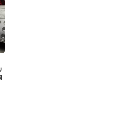
ニュース
ニュース
・
野村ブラックロック循環経済関
シーメンス
リ
連株投信、設定日残高で2020
可能性に関す
開
年上位にランクイン
な成長戦略を
HEDGE GUIDE 編集部 サーキュラーエコノミーチー
和田 麻美子
,
2021年7
ム
,
2020年9月3日