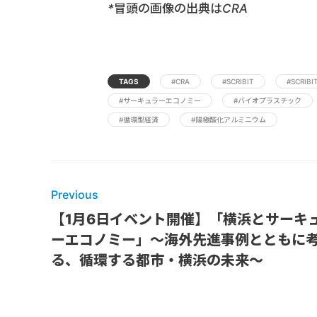
*冒頭の画像の出典はCRA
TAGS
#CRA
#SCRIBIT
#SCRIBI
#サーキュラーエコノミー
#バイオプラスチック
#循環型経済
#陽極酸化アルミニウム
Previous
【1月6日イベント開催】「横浜とサーキ
ーエコノミー」～海外先進事例とともに
る、循環する都市・横浜の未来〜