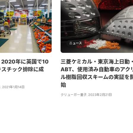
ニュース
2020年に英国で10
三菱ケミカル・東京海上日動
ラスチック排除に成
ABT、使用済み自動車のアク
ル樹脂回収スキームの実証を
始
子
,
2021年1月14日
クリューガー量子
,
2023年2月21日