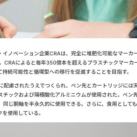
・イノベーション企業CRAは、完全に堆肥化可能なマーカ
表した。CRAによると毎年350億本を超えるプラスチックマーカ
て持続可能性と循環型への移行を促進することを目指す。
ツが環境に配慮されたうえでつくられ、ペン先とカートリッジには
スチックおよび陽極酸化アルミニウムが使用された。ペン
、同じ胴軸を半永久的に使用できる。さらに、食用として
クを使用している。