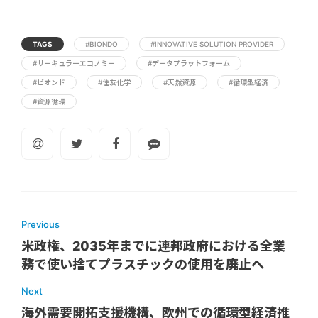
TAGS
#BIONDO
#INNOVATIVE SOLUTION PROVIDER
#サーキュラーエコノミー
#データプラットフォーム
#ビオンド
#住友化学
#天然資源
#循環型経済
#資源循環
Previous
米政権、2035年までに連邦政府における全業
務で使い捨てプラスチックの使用を廃止へ
Next
海外需要開拓支援機構、欧州での循環型経済推