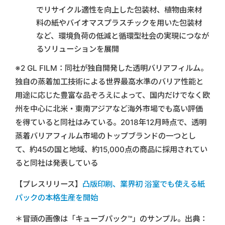
でリサイクル適性を向上した包装材、植物由来材
料の紙やバイオマスプラスチックを用いた包装材
など、環境負荷の低減と循環型社会の実現につなが
るソリューションを展開
※2 GL FILM：同社が独自開発した透明バリアフィルム。
独自の蒸着加工技術による世界最高水準のバリア性能と
用途に応じた豊富な品ぞろえによって、国内だけでなく欧
州を中心に北米・東南アジアなど海外市場でも高い評価
を得ていると同社はみている。2018年12月時点で、透明
蒸着バリアフィルム市場のトップブランドの一つとし
て、約45の国と地域、約15,000点の商品に採用されてい
ると同社は発表している
【プレスリリース】
凸版印刷、業界初 浴室でも使える紙
パックの本格生産を開始
＊冒頭の画像は「キューブパック™」のサンプル。出典：