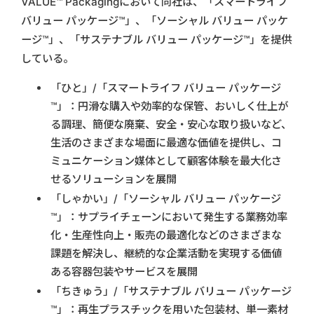
VALUE™ Packagingにおいて同社は、「スマートライフ
バリュー パッケージ™」、「ソーシャル バリュー パッケ
ージ™」、「サステナブル バリュー パッケージ™」を提供
している。
「ひと」/「スマートライフ バリュー パッケージ
™」：円滑な購入や効率的な保管、おいしく仕上が
る調理、簡便な廃棄、安全・安心な取り扱いなど、
生活のさまざまな場面に最適な価値を提供し、コ
ミュニケーション媒体として顧客体験を最大化さ
せるソリューションを展開
「しゃかい」/「ソーシャル バリュー パッケージ
™」：サプライチェーンにおいて発生する業務効率
化・生産性向上・販売の最適化などのさまざまな
課題を解決し、継続的な企業活動を実現する価値
ある容器包装やサービスを展開
「ちきゅう」/「サステナブル バリュー パッケージ
™」：再生プラスチックを用いた包装材、単一素材