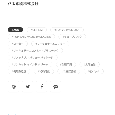
凸版印刷株式会社
TAGS
#GL FILM
#TOKYO PACK 2021
#TOPPAN S-VALUE PACKAGING
#キューブパック
#コーセー
#サーキュラーエコノミー
#サーキュラーエコノミー×プラスチック
#サステナブル バリュー パッケージ
#サンカット マイルド クリーム
#凸版印刷
#太陽油脂
#循環型経済
#持続可能
#森林認証紙
#紙パック