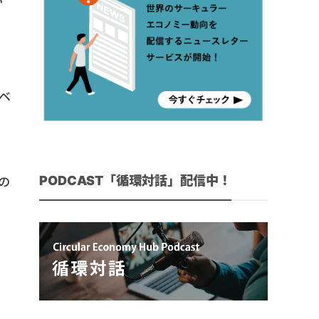
い
ベ
し
PODCAST「循環対話」配信中！
の
ジ