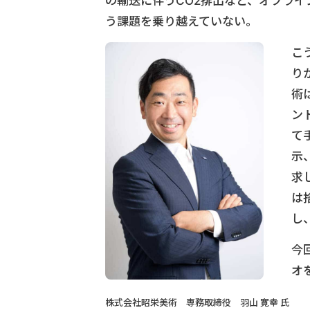
の輸送に伴うCO2排出など、オフラ
う課題を乗り越えていない。
こ
り
術
ン
て
示
求
は
し
今
オ
株式会社昭栄美術 専務取締役 羽山 寛幸 氏