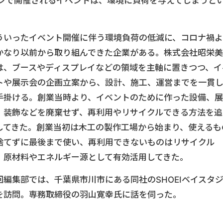
インで開催されるイベントは、環境に負荷を与えてしまうと
ういったイベント開催に伴う環境負荷の低減に、コロナ禍よ
かなり以前から取り組んできた企業がある。株式会社昭栄美
は、ブースやディスプレイなどの領域を主軸に置きつつ、イ
トや展示会の企画立案から、設計、施工、運営までを一貫
手掛ける。創業当時より、イベントのために作った設備、展
、装飾などを廃棄せず、再利用やリサイクルできる方法を追
してきた。創業当初は木工の製作工場から始まり、使えるも
捨てずに最後まで使い、再利用できないものはリサイクル
、原材料やエネルギー源として有効活用してきた。
回編集部では、千葉県市川市にある同社のSHOEIベイスタ
を訪問。専務取締役の羽山寛幸氏に話を伺った。