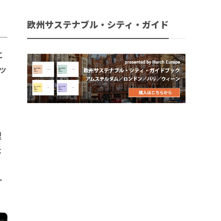
欧州サステナブル・シティ・ガイド
と
ッ
ス
、
理
木
ー
一