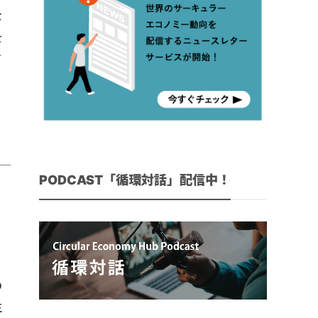
な
を
す
PODCAST「循環対話」配信中！
よ
に
。
の
生