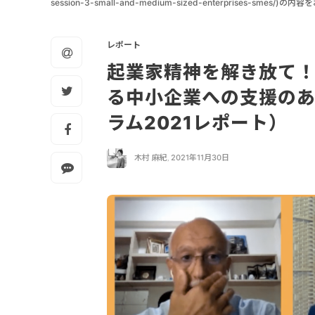
session-3-small-and-medium-sized-enterprises-smes/)
レポート
起業家精神を解き放て
る中小企業への支援の
ラム2021レポート）
木村 麻紀
,
2021年11月30日