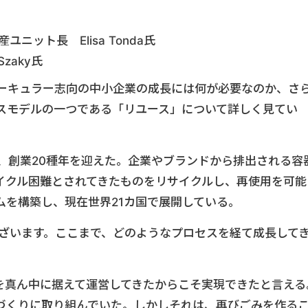
ニット長 Elisa Tonda氏
zaky氏
は、サーキュラー志向の中小企業の成長には何が必要なのか、さ
スモデルの一つである「リユース」について詳しく見てい
今年、創業20種年を迎えた。企業やブランドから排出される容
イクル困難とされてきたものをリサイクルし、再使用を可能
ムを構築し、現在世界21カ国で展開している。
うございます。ここまで、どのようなプロセスを経て成長して
ンを真ん中に据えて運営してきたからこそ実現できたと言える
づくりに取り組んでいた。しかしそれは、再びごみを作る