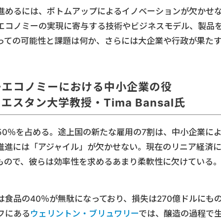
進めるには、ボトムアップによるイノベーションが欠かせ
エコノミーの実現に寄与する技術やビジネスモデル、製品
っての可能性と課題は何か、さらには大企業や行政が果た
ーエコノミーにおける中小企業の役
スタン大学教授・Tima Bansal氏
50％を占める。途上国の新たな雇用の7割は、中小企業に
推進には「アジャイル」が欠かせない。現在のリニア経済
もので、彼らは効率性を求めるあまり柔軟性に欠けている
食品の40％が無駄になっており、損失は270億ドルにも
フにある
ウェリントン・ブリュワリー
では、醸造の過程で