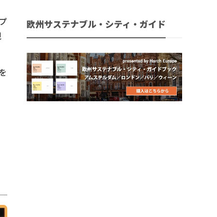
プ
欧州サステナブル・シティ・ガイド
現
を
さ
い