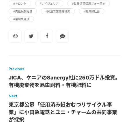
#トロント
#ナイジェリア
#世界循環経済フォーラム
#先住民族経済
#国連工業開発機関
#循環型社会
#循環型経済
Previous
JICA、ケニアのSanergy社に250万ドル投資。
有機廃棄物を昆虫飼料・有機肥料に
Next
東京都公募「使用済み紙おむつリサイクル事
業」に小田急電鉄とユニ・チャームの共同事業
が採択