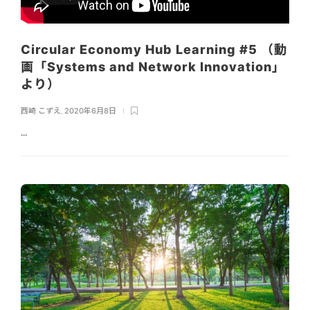
Circular Economy Hub Learning #5 （動
画「Systems and Network Innovation」
より）
西崎 こずえ
,
2020年6月8日
...