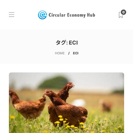
0
タグ:
ECI
HOME
ECI