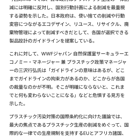
減には明確に反対し、国別行動計画による削減を最重視
する姿勢を示した。日本政府は、使い捨ての削減や行動
変容につながるエコデザイン、リユース、リサイクル、廃
棄物管理によって削減すべきだとして、各国が選択できる
製品設計のガイドラインを提案している。
これに対して、WWFジャパン 自然保護室サーキュラーエ
コノミー・マネージャー 兼 プラスチック政策マネージャ
ーの三沢行弘氏は「ガイドラインの意味はあるが、どこ
までガイドラインの拘束力があるのか、どこからが各国
の裁量なのかが不明。そこが明確にならないと、これま
でと何も変わらないことになる」などと危惧する見方を
示した。
プラスチック汚染対策の国際条約化に向けた議論では、
最大の焦点であるプラスチック生産の削減をめぐって、国
際的な一律での生産規制を支持するEUとアフリカ諸国、