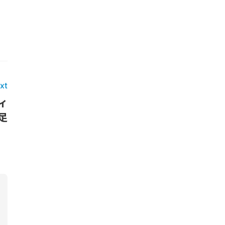
xt
ィ
足