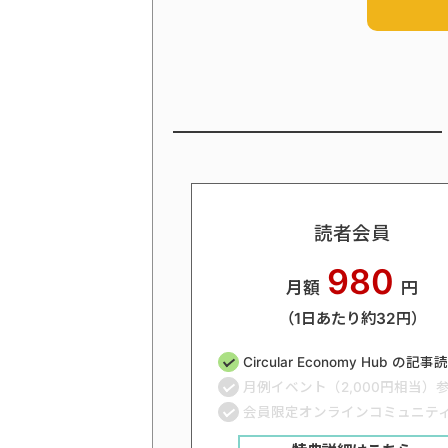
読者会員
980
月額
円
（1日あたり約32円）
Circular Economy Hub の記
月例イベント（2,000円相当）
会員限定オンラインコミュニテ