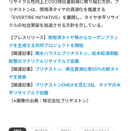
リサイクル性向上とCO2排出量削減に取り組む方針。ブ
リヂストンは、使用済タイヤの資源化を推進する
「EVERTIRE INITIATIVE」を展開し、タイヤ水平リサイ
クルの社会実装を加速させる方針を示している。
【プレスリリース】
使用済タイヤ等からカーボンブラッ
クを生成する共同プロジェクトを開始
【関連記事】
積水ハウスとブリヂストン、給水給湯樹脂
配管のマテリアルリサイクルで協業
【関連記事】
ブリヂストン、再生資源比率55％の新タイ
ヤを発表
【関連記事】
ブリヂストンEMEAを含む3社、タイヤの水
平リサイクルで協働
（※画像の出典：株式会社ブリヂストン）
TAGS
#ECBTM
#NEDO
#カーボンブラック