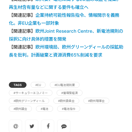
再生材含有量などに関する要件も確立へ
【関連記事】
企業持続可能性報告指令、情報開示を義務
化。非EU企業も一部対象
【関連記事】
欧州Joint Research Centre、新電池規則の
採択に向け具体的措置を開発
【関連記事】
欧州環境局、欧州グリーンディールの採鉱助
長を批判。計画破棄と資源消費65%削減を要求
TAGS
#EU
#EU電池規則案
#サーキュラーエコノミー
#循環型経済
#欧州グリーンディール
#欧州委員会
#欧州理事会
#欧州議会
#電池
#電池指令