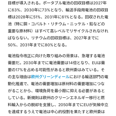
目標が導入される。ポータブル電池の回収目標は2027年
に63%、2030年に73%となり、輸送手段用電池の回収目
標は2028年に51%、2031年に61%となる。回収された電
池（特に銅・コバルト・リチウム・ニッケル・鉛などの
重要な原材料）はすべて高レベルでリサイクルされなけれ
ばならない。リチウムの回収目標は、2027年までに
50%、2031年までに80%となる。
電池指令改正に向けた取り組みの背景は、急増する電池
需要だ。2030年までに電池需要は14倍となり、EUは需
要の17%を占める可能性があると欧州委はみている。そ
の主な理由は
欧州グリーンディール
における輸送部門の電
動化推進で、電池の需要増加は原材料の需要増加につな
がることから、環境負荷を最小限に抑える必要があると
している。新規則は欧州のクリーンエネルギー移行と燃
料輸入からの脱却を支援し、2050年までにEUが気候中立
を達成するうえで電池は中心的役割を果たすと欧州委は