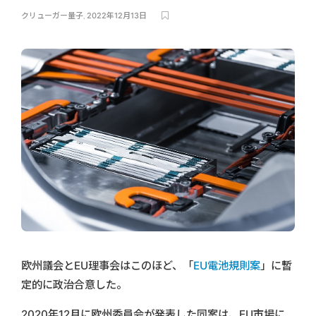
クリューガー量子
,
2022年12月13日
欧州議会とEU理事会はこのほど、「
EU電池規則案
」に暫
定的に政治合意した。
2020年12月に欧州委員会が発表した同案は、EU市場に