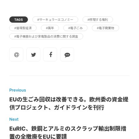
TAGS
#サーキュラーエコノミー
#修理する権利
#循環型経済
#萬年
#電子ごみ
#電子廃棄物
#電子機器および家電製品の消費に関する調査
Previous
EUの生ごみ回収は改善できる。欧州委の資金提
供プロジェクト、ガイドラインを刊行
Next
EuRIC、鉄鋼とアルミのスクラップ輸出制限措
置の全撤廃をEUに要請