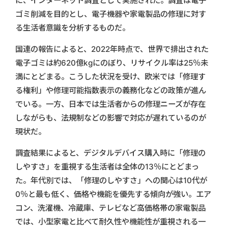
に、インターネット調査として実施された。調査は電子
ゴミ削減を目的とし、電子機器や家電製品の修理に対す
る生活者意識を分析するものだ。
国連の報告によると、2022年時点で、世界で排出された
電子ゴミは約620億kgにのぼり、リサイクル率は25％未
満にとどまる。こうした状況を受け、欧米では「修理す
る権利」や修理可能指数表示の義務化などの政策が進ん
でいる。一方、日本では生活者からの修理ニーズが存在
しながらも、法規制などの影響で対応が遅れているのが
現状だ。
調査結果によると、デジタルデバイス購入時に「修理の
しやすさ」を重視する生活者は全体の13％にとどまっ
た。年代別では、「修理のしやすさ」への関心は10代が
0％と最も低く、価格や機能を優先する傾向が強い。エア
コン、洗濯機、冷蔵庫、テレビなど高価格帯の家電製品
では、小型家電と比べて耐久性や機能性が重視される一